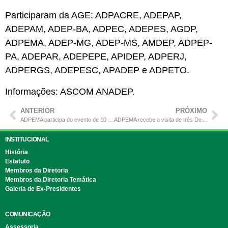
Participaram da AGE: ADPACRE, ADEPAP,
ADEPAM, ADEP-BA, ADPEC, ADEPES, AGDP,
ADPEMA, ADEP-MG, ADEP-MS, AMDEP, ADPEP-
PA, ADEPAR, ADEPEPE, APIDEP, ADPERJ,
ADPERGS, ADEPESC, APADEP e ADPETO.
Informações: ASCOM ANADEP.
ANTERIOR
PRÓXIMO
ADPEMA participa do evento de 10 anos da Ouvidoria Geral da Defensoria Pública
ADPEMA recebe a visita de três Defensores Públicos recém empossados
INSTITUCIONAL
História
Estatuto
Membros da Diretoria
Membros da Diretoria Temática
Galeria de Ex-Presidentes
COMUNICAÇÃO
Assessoria