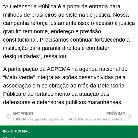
“A Defensoria Pública é a porta de entrada para
milhões de brasileiros ao sistema de justiça. Nossa
campanha reforça justamente isso: o acesso à justiça
gratuito tem nome, endereço e previsão
constitucional. Precisamos continuar fortalecendo a
instituição para garantir direitos e combater
desigualdades”, ressaltou.
A participação da ADPEMA na agenda nacional do
“Maio Verde” integra as ações desenvolvidas pela
associação em celebração ao mês da Defensoria
Pública e ao fortalecimento da atuação das
defensoras e defensores públicos maranhenses.
ANTERIOR
PRÓXIMO
ADPEMA prestigia celebrações pelos 25 anos da Defensoria Pública do Maranhão em diferentes regiões do estado
ADPEMA participa do lançamento do Centro do Consumidor e fortalece atuação em defesa dos direitos da população maranhense
INSTITUCIONAL