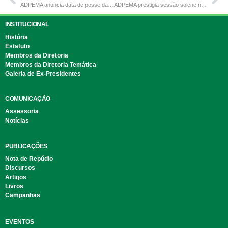
ADPEMA anuncia data de posse da nova diretoria para o biênio 2026–2028
ADPEMA prestigia sessão solene na Assembleia Legislativa em homenagem aos 25 anos da Defensoria Pública do Maranhão
INSTITUCIONAL
História
Estatuto
Membros da Diretoria
Membros da Diretoria Temática
Galeria de Ex-Presidentes
COMUNICAÇÃO
Assessoria
Notícias
PUBLICAÇÕES
Nota de Repúdio
Discursos
Artigos
Livros
Campanhas
EVENTOS