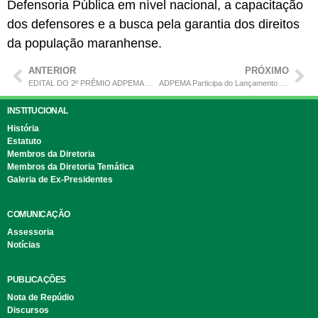
Defensoria Pública em nível nacional, a capacitação
dos defensores e a busca pela garantia dos direitos
da população maranhense.
ANTERIOR
PRÓXIMO
EDITAL DO 2º PRÊMIO ADPEMA DE JORNALISMO ROBERTO FERNANDES
ADPEMA Participa do Lançamento da Campanha Nacional “Justiça Climática é Justiça Social” em Salvador
INSTITUCIONAL
História
Estatuto
Membros da Diretoria
Membros da Diretoria Temática
Galeria de Ex-Presidentes
COMUNICAÇÃO
Assessoria
Notícias
PUBLICAÇÕES
Nota de Repúdio
Discursos