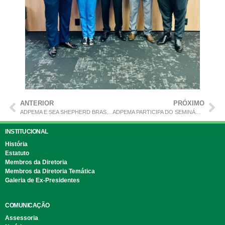
ANTERIOR
PRÓXIMO
ADPEMA E SEA SHEPHERD BRASIL REALIZAM MUTIRÃO DE EDUCAÇÃO AMBIENTAL E LIMPEZA DAS PRAIAS.
ADPEMA PARTICIPA DO SEMINÁRIO “POLÍTICAS PÚBLICAS VOLTADAS ÀS PESSOAS COM DEFICIÊNCIA NO ESTADO DO MARANHÃO E SEUS MUNICÍPIOS”.
INSTITUCIONAL
História
Estatuto
Membros da Diretoria
Membros da Diretoria Temática
Galeria de Ex-Presidentes
COMUNICAÇÃO
Assessoria