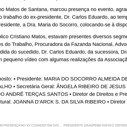
o Matos de Santana, marcou presença no evento, agrad
o trabalho do ex-presidente, Dr. Carlos Eduardo, ao te
sidente, a Dra. Maria do Socorro, colocando-se à dispo
lico Cristiano Matos, estavam presentes diversos segme
es do Trabalho, Procuradora da Fazanda Nacional, Ad
ida do sucedido, Dr. Carlos Eduardo, da sucessora, Dr
pequeno vídeo com algumas realizações da Associaçã
omposto: • Presidente: MARIA DO SOCORRO ALMEIDA DE
 • Secretária Geral: ÂNGELA RIBEIRO DE JESUS A
ALDO ANDRÉ TERÇAS SANTOS • Diretor de Direitos e Pr
ultural: JOANNA D’ARCK S. DA SILVA RIBEIRO • Diret
ADPEMA E DELEGAÇÃO MARANHENSE MARCAM PRESENÇA NO XV CONADEP EM GOIÂNIA, CONFIRA PRINCIPAIS DESTAQUES.