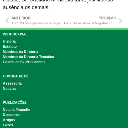
ausência os demais.
ANTERIOR
PRÓXIMO
ADPEMA participa da sessão de posse do novo Conselho Superior da Defensoria Pública do Estado do Maranhão
Fórum Associativo da Magistratura, do Ministério Público e da Defensoria Pública do Maranhão (FOMAMDEP) realiza reunião para tratar de assuntos de interesse comum.
INSTITUCIONAL
História
Estatuto
Membros da Diretoria
Membros da Diretoria Temática
Galeria de Ex-Presidentes
COMUNICAÇÃO
Assessoria
Notícias
PUBLICAÇÕES
Nota de Repúdio
Discursos
Artigos
Livros