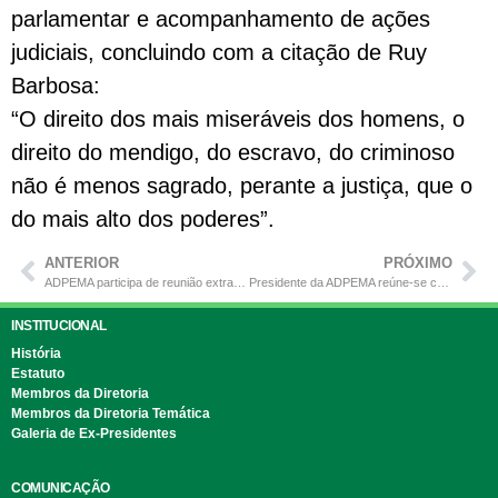
parlamentar e acompanhamento de ações
judiciais, concluindo com a citação de Ruy
Barbosa:
“O direito dos mais miseráveis dos homens, o
direito do mendigo, do escravo, do criminoso
não é menos sagrado, perante a justiça, que o
do mais alto dos poderes”.
ANTERIOR
PRÓXIMO
ADPEMA participa de reunião extraordinária da ANADEP
Presidente da ADPEMA reúne-se com Corregedor Geral da Defensoria Pública do Estado do Maranhão
INSTITUCIONAL
História
Estatuto
Membros da Diretoria
Membros da Diretoria Temática
Galeria de Ex-Presidentes
COMUNICAÇÃO